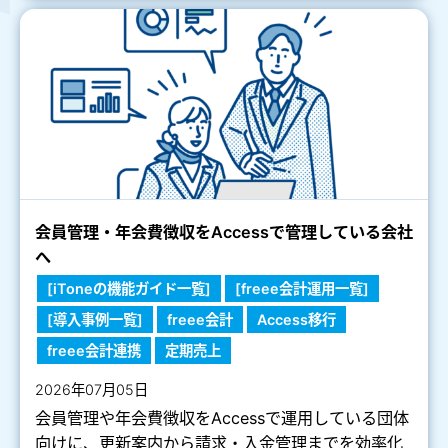
会員管理・年会費徴収をAccessで管理している会社
へ
[iToneの機能ガイド一覧]
[freee会計運用一覧]
[導入事例一覧]
freee会計
Access移行
freee会計連携
定期売上
2026年07月05日
会員管理や年会費徴収をAccessで運用している団体
向けに、更新案内から請求・入金管理までを効率化